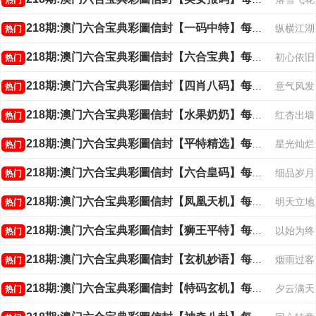
热门
218期:澳门六合宝典彩圖信封【一码中特】每期自动更新
纵横江湖
热门
218期:澳门六合宝典彩圖信封【六合宝典】每期自动更新
初心依旧
热门
218期:澳门六合宝典彩圖信封【四肖八码】每期自动更新
意气风发
热门
218期:澳门六合宝典彩圖信封【水果奶奶】每期自动更新
红杏出墙
热门
218期:澳门六合宝典彩圖信封【平特精选】每期自动更新
星光灿烂
热门
218期:澳门六合宝典彩圖信封【六合皇码】每期自动更新
细品岁月
热门
218期:澳门六合宝典彩圖信封【凤凰天机】每期自动更新
明天立地
热门
218期:澳门六合宝典彩圖信封【狮王平特】每期自动更新
以始为终
热门
218期:澳门六合宝典彩圖信封【玄机妙语】每期自动更新
烟雨过客
热门
218期:澳门六合宝典彩圖信封【特码玄机】每期自动更新
夕云满天
热门