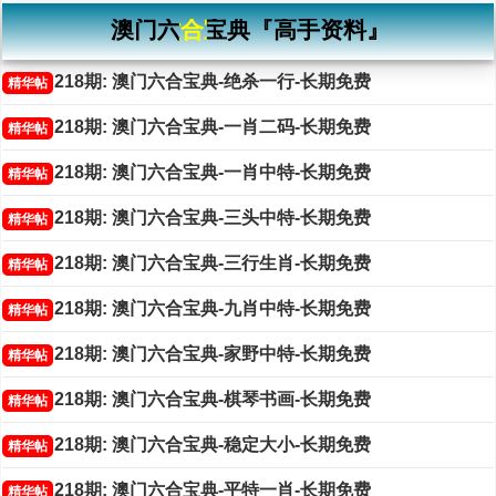
澳门六合宝典『高手资料』
218期: 澳门六合宝典-绝杀一行-长期免费
精华帖
218期: 澳门六合宝典-一肖二码-长期免费
精华帖
218期: 澳门六合宝典-一肖中特-长期免费
精华帖
218期: 澳门六合宝典-三头中特-长期免费
精华帖
218期: 澳门六合宝典-三行生肖-长期免费
精华帖
218期: 澳门六合宝典-九肖中特-长期免费
精华帖
218期: 澳门六合宝典-家野中特-长期免费
精华帖
218期: 澳门六合宝典-棋琴书画-长期免费
精华帖
218期: 澳门六合宝典-稳定大小-长期免费
精华帖
218期: 澳门六合宝典-平特一肖-长期免费
精华帖