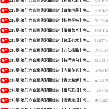
218期:澳门六合宝典彩圖信封【神奇八卦】每期自动更新
回心转意
热门
218期:澳门六合宝典彩圖信封【白姐内幕】每期自动更新
一念永恒
热门
218期:澳门六合宝典彩圖信封【挂牌平特】每期自动更新
望尘莫及
热门
218期:澳门六合宝典彩圖信封【佛祖禁肖】每期自动更新
妙龄少女
热门
218期:澳门六合宝典彩圖信封【赌王心水】每期自动更新
倾城佳人
热门
218期:澳门六合宝典彩圖信封【八仙指路】每期自动更新
漫步云端
热门
218期:澳门六合宝典彩圖信封【特码诗句】每期自动更新
貌美如花
热门
218期:澳门六合宝典彩圖信封【内幕传真】每期自动更新
金钱帝国
热门
218期:澳门六合宝典彩圖信封【青龙精解】每期自动更新
记忆之城
热门
218期:澳门六合宝典彩圖信封【宝马彩报】每期自动更新
心照不宣
热门
218期:澳门六合宝典彩圖信封【澳青龙报】每期自动更新
乘风破浪
热门