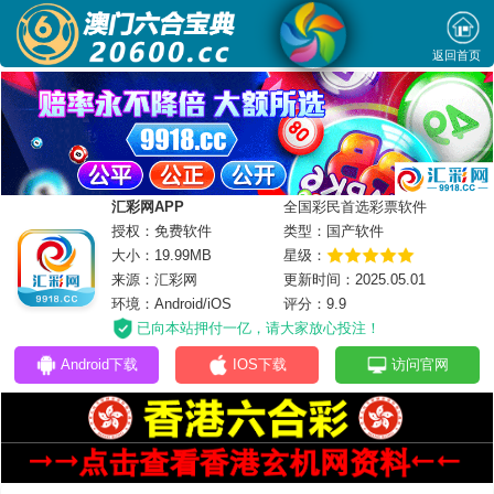
返回首页
汇彩网APP
全国彩民首选彩票软件
授权：免费软件
类型：国产软件
大小：19.99MB
星级：
来源：汇彩网
更新时间：2025.05.01
环境：Android/iOS
评分：9.9
已向本站押付一亿，请大家放心投注！
Android下载
IOS下载
访问官网