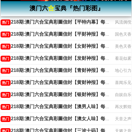
澳门六合宝典『热门彩图』
218期:澳门六合宝典彩圖信封【平特内幕】每期自动更新
风流倜傥
热门
218期:澳门六合宝典彩圖信封【平财神报】每期自动更新
国色天香
热门
218期:澳门六合宝典彩圖信封【女财神报】每期自动更新
美色天香
热门
218期:澳门六合宝典彩圖信封【发财神报】每期自动更新
看花似雾
热门
218期:澳门六合宝典彩圖信封【青财神报】每期自动更新
地心引力
热门
218期:澳门六合宝典彩圖信封【黄财神报】每期自动更新
喜闻乐见
热门
218期:澳门六合宝典彩圖信封【银财神报】每期自动更新
自娱自乐
热门
218期:澳门六合宝典彩圖信封【澳男人味】每期自动更新
再次辉煌
热门
218期:澳门六合宝典彩圖信封【澳女人味】每期自动更新
天音之声
热门
218期:澳门六合宝典彩圖信封【三波十码】每期自动更新
天籁之音
热门