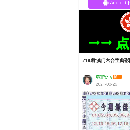
Android
219期:澳门六合宝典
瑞雪纷飞
楼主
2024-08-26