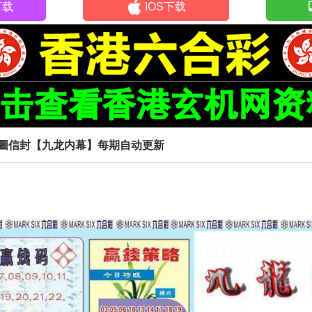
下载
IOS下载
彩圖信封【九龙内幕】每期自动更新