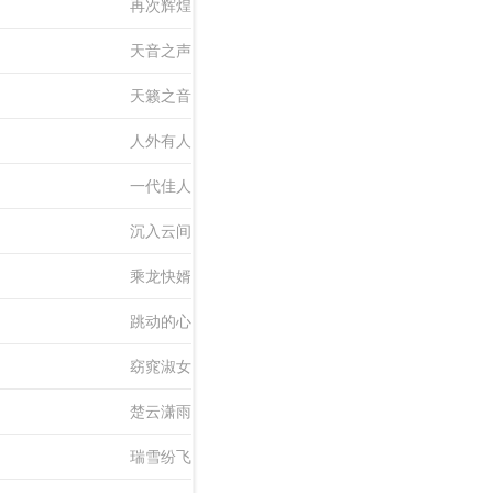
再次辉煌
天音之声
天籁之音
人外有人
一代佳人
沉入云间
乘龙快婿
跳动的心
窈窕淑女
楚云潇雨
瑞雪纷飞