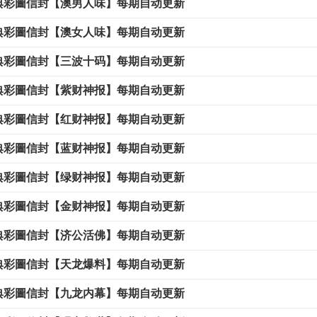
宝典彩圖信封【澳男人味】每期自动更新
宝典彩圖信封【澳女人味】每期自动更新
宝典彩圖信封【三波十码】每期自动更新
宝典彩圖信封【紫财神报】每期自动更新
宝典彩圖信封【红财神报】每期自动更新
宝典彩圖信封【蓝财神报】每期自动更新
宝典彩圖信封【绿财神报】每期自动更新
宝典彩圖信封【金财神报】每期自动更新
宝典彩圖信封【济公活佛】每期自动更新
宝典彩圖信封【天龙爆料】每期自动更新
宝典彩圖信封【九龙内幕】每期自动更新