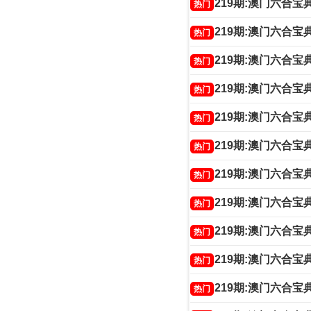
219期:澳门六合
热门
219期:澳门六合
热门
219期:澳门六合
热门
219期:澳门六合
热门
219期:澳门六合
热门
219期:澳门六合
热门
219期:澳门六合
热门
219期:澳门六合
热门
219期:澳门六合
热门
219期:澳门六合
热门
219期:澳门六合
热门