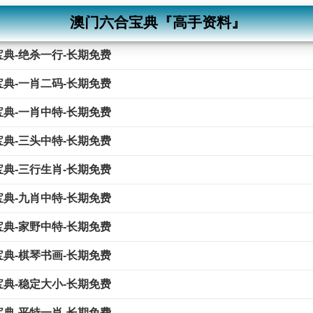
澳门六合宝典『高手资料』
合宝典-绝杀一行-长期免费
合宝典-一肖二码-长期免费
合宝典-一肖中特-长期免费
合宝典-三头中特-长期免费
合宝典-三行生肖-长期免费
合宝典-九肖中特-长期免费
合宝典-家野中特-长期免费
合宝典-棋琴书画-长期免费
合宝典-稳定大小-长期免费
合宝典-平特一肖-长期免费