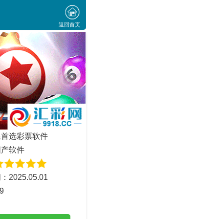
返回首页
民首选彩票软件
国产软件
2025.05.01
9
！